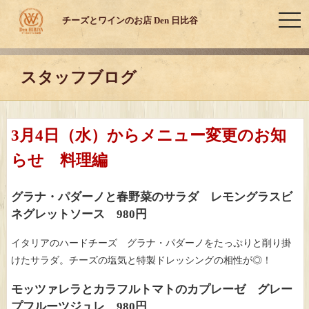
toggl
チーズとワインのお店 Den 日比谷
スタッフブログ
3月4日（水）からメニュー変更のお知
らせ 料理編
グラナ・パダーノと春野菜のサラダ レモングラスビ
ネグレットソース 980円
イタリアのハードチーズ グラナ・パダーノをたっぷりと削り掛
けたサラダ。チーズの塩気と特製ドレッシングの相性が◎！
モッツァレラとカラフルトマトのカプレーゼ グレー
プフルーツジュレ 980円