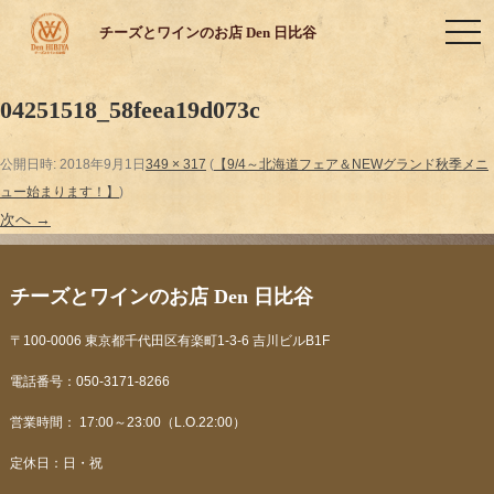
toggl
チーズとワインのお店 Den 日比谷
04251518_58feea19d073c
公開日時:
2018年9月1日
349 × 317
(
【9/4～北海道フェア＆NEWグランド秋季メニ
ュー始まります！】
)
次へ →
チーズとワインのお店 Den 日比谷
〒100-0006 東京都千代田区有楽町1-3-6 吉川ビルB1F
電話番号：050-3171-8266
営業時間： 17:00～23:00（L.O.22:00）
定休日：日・祝